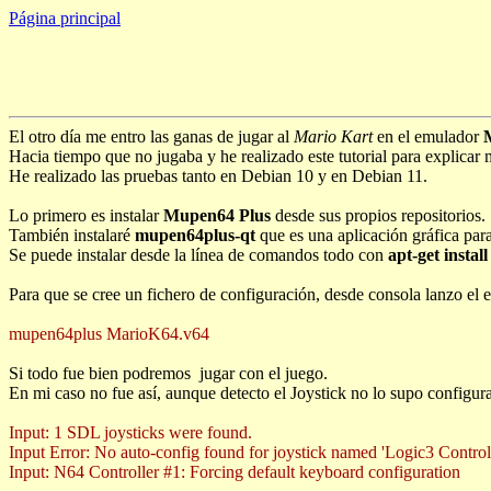
Página principal
El otro día me entro las ganas de jugar al
Mario Kart
en el emulador
Hacia tiempo que no jugaba y he realizado este tutorial para explicar 
He realizado las pruebas tanto en Debian 10 y en Debian 11.
Lo primero es instalar
Mupen64 Plus
desde sus propios repositorios.
También instalaré
mupen64plus-qt
que es una aplicación gráfica para
Se puede instalar desde la línea de comandos todo con
apt-get insta
Para que se cree un fichero de configuración, desde consola lanzo e
mupen64plus MarioK64.v64
Si todo fue bien podremos jugar con el juego.
En mi caso no fue así, aunque detecto el Joystick no lo supo configura
Input: 1 SDL joysticks were found.
Input Error: No auto-config found for joystick named 'Logic3 Control
Input: N64 Controller #1: Forcing default keyboard configuration