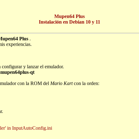
Mupen64 Plus
Instalación en Debian 10 y 11
Mupen64 Plus
.
mis experiencias.
 configurar y lanzar el emulador.
ll mupen64plus-qt
l emulador con la ROM del
Mario Kart
con la orden:
r.
ler' in InputAutoConfig.ini