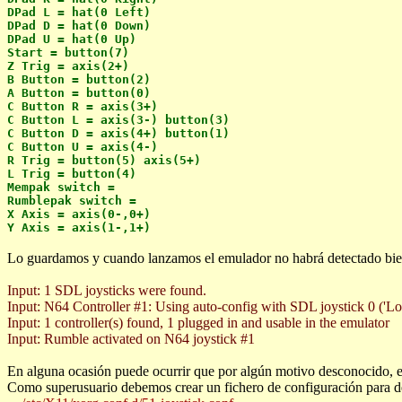
DPad L = hat(0 Left)
DPad D = hat(0 Down)
DPad U = hat(0 Up)
Start = button(7)
Z Trig = axis(2+)
B Button = button(2)
A Button = button(0)
C Button R = axis(3+)
C Button L = axis(3-) button(3)
C Button D = axis(4+) button(1)
C Button U = axis(4-)
R Trig = button(5) axis(5+)
L Trig = button(4)
Mempak switch =
Rumblepak switch =
X Axis = axis(0-,0+)
Y Axis = axis(1-,1+)
Lo guardamos y cuando lanzamos el emulador no habrá detectado bi
Input: 1 SDL joysticks were found.
Input: N64 Controller #1: Using auto-config with SDL joystick 0 ('Lo
Input: 1 controller(s) found, 1 plugged in and usable in the emulator
Input: Rumble activated on N64 joystick #1
En alguna ocasión puede ocurrir que por algún motivo desconocido, el
Como superusuario debemos crear un fichero de configuración para des