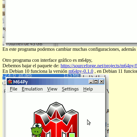
En este programa podemos cambiar muchas configuraciones, además 
Otro programa con interface gráfico es m64py,
Debemos bajar el paquete de:
https://sourceforge.net/projects/m64py/fi
En Debian 10 funciona la versión
m64py-0.1.0
, en Debian 11 funcio