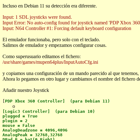
Incluso en Debian 11 su detección era diferente.
Input: 1 SDL joysticks were found.
Input Error: No auto-config found for joystick named 'PDP Xbox 360 
Input: N64 Controller #1: Forcing default keyboard configuration
El emulador funcionaba, pero solo con el teclado.
Salimos de emulador y empezamos configurar cosas.
Como superusuario editamos el fichero:
/usr/share/games/mupen64plus/InputAutoCfg.ini
y copiamos una configuración de un mando parecido al que tenemos, 
Ahora lo pegamos en otro lugar y cambiamos el nombre del fichero de
Añadir nuestro Joystick
[
PDP Xbox 360 Controller]
(para Debian 11)
o
[Logic3 Controller] (para Debian 10)
plugged = True
plugin = 2
mouse = False
AnalogDeadzone = 4096,4096
AnalogPeak = 32768,32768
DPad R = hat(0 Right)