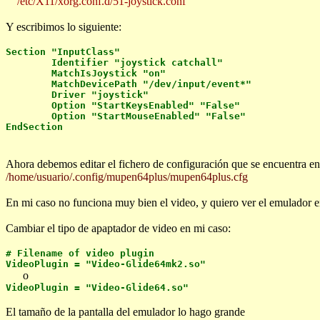
/etc/X11/xorg.conf.d/51-joystick.conf
Y escribimos lo siguiente:
Section "InputClass"
Identifier "joystick catchall"
MatchIsJoystick "on"
MatchDevicePath "/dev/input/event*"
Driver "joystick"
Option "StartKeysEnabled" "False"
Option "StartMouseEnabled" "False"
EndSection
Ahora debemos editar el fichero de configuración que se encuentra en
/home/usuario/.config/mupen64plus/mupen64plus.cfg
En mi caso no funciona muy bien el video, y quiero ver el emulador e
Cambiar el tipo de apaptador de video en mi caso:
# Filename of video plugin
VideoPlugin = "Video-Glide64mk2.so"
o
VideoPlugin = "Video-Glide64.so"
El tamaño de la pantalla del emulador lo hago grande