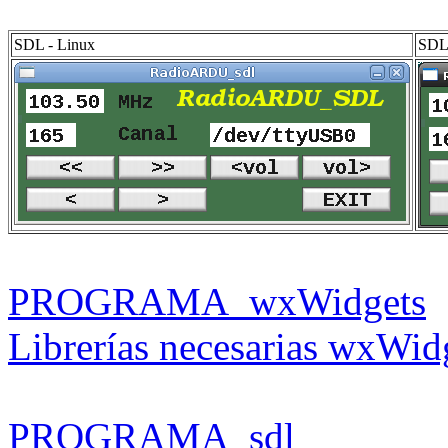
SDL - Linux
SDL
PROGRAMA_wxWidgets
Librerías necesarias wxWid
PROGRAMA_sdl