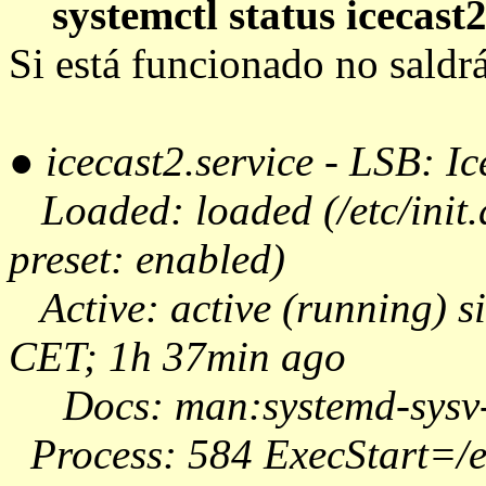
systemctl status icecast
Si está funcionado no saldrá
● icecast2.service - LSB: I
Loaded: loaded (/etc/init.
preset: enabled)
Active: active (running) 
CET; 1h 37min ago
Docs: man:systemd-sysv-
Process: 584 ExecStart=/etc