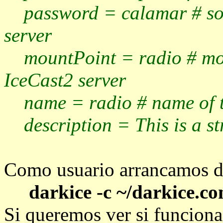
password = calamar # sou
server
mountPoint = radio # moun
IceCast2 server
name = radio # name of t
description = This is a s
Como usuario arrancamos d
darkice -c ~/darkice.co
Si queremos ver si funciona 