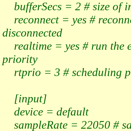
bufferSecs = 2 # size of int
reconnect = yes # reconnect
disconnected
realtime = yes # run the 
priority
rtprio = 3 # scheduling pri
[input]
device = default
sampleRate = 22050 # samp