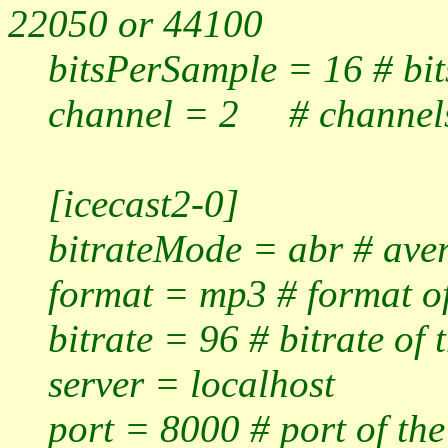
22050 or 44100
bitsPerSample = 16 # bits
channel = 2 # channels. 
[icecast2-0]
bitrateMode = abr # avera
format = mp3 # format of
bitrate = 96 # bitrate of t
server = localhost
port = 8000 # port of the 