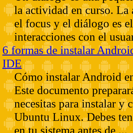
la actividad en curso. La 
el focus y el diálogo es e
interacciones con el usua
6 formas de instalar Andro
IDE
Cómo instalar Android e
Este documento preparará
necesitas para instalar y
Ubuntu Linux. Debes te
en tu sistema antes de ...